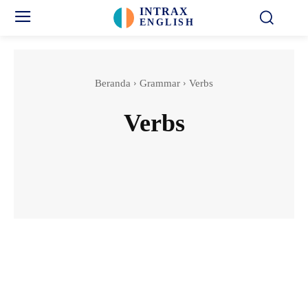
INTRAX
ENGLISH
Beranda
Grammar
Verbs
Verbs
Adjectives
Adverbs
Clauses
Nouns
Pronouns