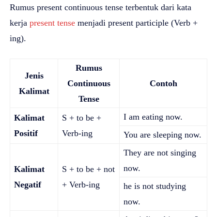
Rumus present continuous tense terbentuk dari kata
kerja
present tense
menjadi present participle (Verb +
ing).
Rumus
Jenis
Continuous
Contoh
Kalimat
Tense
I am eating now.
Kalimat
S + to be +
Positif
Verb-ing
You are sleeping now.
They are not singing
now.
Kalimat
S + to be + not
Negatif
+ Verb-ing
he is not studying
now.