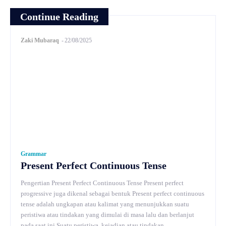
Continue Reading
Zaki Mubaraq
-
22/08/2025
Grammar
Present Perfect Continuous Tense
Pengertian Present Perfect Continuous Tense Present perfect
progressive juga dikenal sebagai bentuk Present perfect continuous
tense adalah ungkapan atau kalimat yang menunjukkan suatu
peristiwa atau tindakan yang dimulai di masa lalu dan berlanjut
pada saat ini.Suatu peristiwa, kejadian atau tindakan...