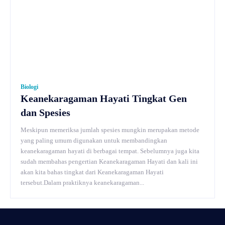
Biologi
Keanekaragaman Hayati Tingkat Gen
dan Spesies
Meskipun memeriksa jumlah spesies mungkin merupakan metode
yang paling umum digunakan untuk membandingkan
keanekaragaman hayati di berbagai tempat. Sebelumnya juga kita
sudah membahas pengertian Keanekaragaman Hayati dan kali ini
akan kita bahas tingkat dari Keanekaragaman Hayati
tersebut.Dalam praktiknya keanekaragaman...