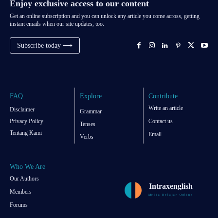
Enjoy exclusive access to our content
Get an online subscription and you can unlock any article you come across, getting
instant emails when our site updates, too.
Subscribe today ⟶
FAQ
Explore
Contribute
Write an article
Disclaimer
Grammar
Privacy Policy
Contact us
Tenses
Tentang Kami
Email
Verbs
Who We Are
Our Authors
Intraxenglish
Members
Media Belajar Online
Forums