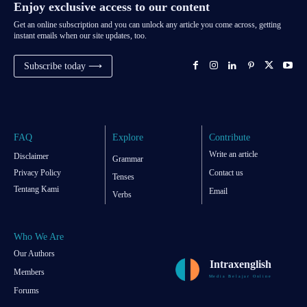
Enjoy exclusive access to our content
Get an online subscription and you can unlock any article you come across, getting
instant emails when our site updates, too.
Subscribe today ⟶
FAQ
Explore
Contribute
Write an article
Disclaimer
Grammar
Privacy Policy
Contact us
Tenses
Tentang Kami
Email
Verbs
Who We Are
Our Authors
Intraxenglish
Members
Media Belajar Online
Forums