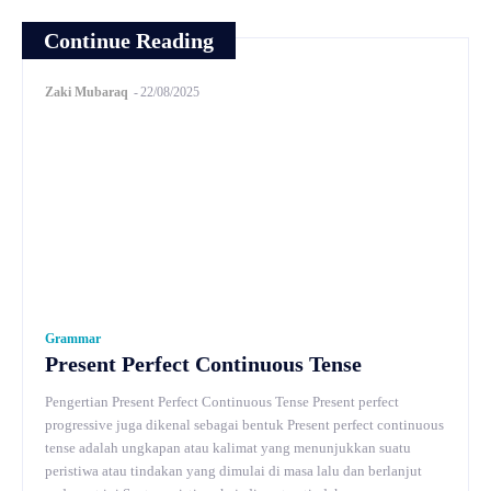
Continue Reading
Zaki Mubaraq
-
22/08/2025
Grammar
Present Perfect Continuous Tense
Pengertian Present Perfect Continuous Tense Present perfect
progressive juga dikenal sebagai bentuk Present perfect continuous
tense adalah ungkapan atau kalimat yang menunjukkan suatu
peristiwa atau tindakan yang dimulai di masa lalu dan berlanjut