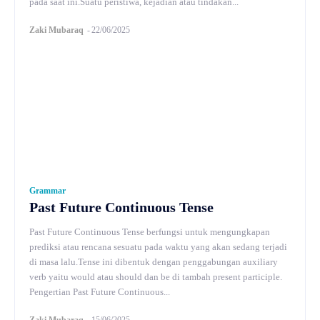
pada saat ini.Suatu peristiwa, kejadian atau tindakan...
Zaki Mubaraq
-
22/06/2025
Grammar
Past Future Continuous Tense
Past Future Continuous Tense berfungsi untuk mengungkapan
prediksi atau rencana sesuatu pada waktu yang akan sedang terjadi
di masa lalu.Tense ini dibentuk dengan penggabungan auxiliary
verb yaitu would atau should dan be di tambah present participle.
Pengertian Past Future Continuous...
Zaki Mubaraq
-
15/06/2025