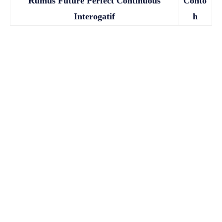
Rumus Future Perfect Continuous
Conto
Interogatif
h