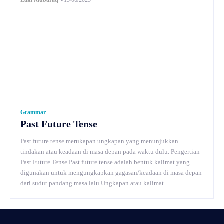
Grammar
Past Future Tense
Past future tense merukapan ungkapan yang menunjukkan
tindakan atau keadaan di masa depan pada waktu dulu. Pengertian
Past Future Tense Past future tense adalah bentuk kalimat yang
digunakan untuk mengungkapkan gagasan/keadaan di masa depan
dari sudut pandang masa lalu.Ungkapan atau kalimat...