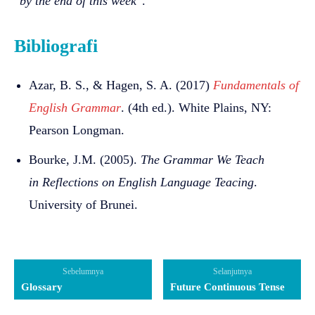
“
by the end of this week
“.
Bibliografi
Azar, B. S., & Hagen, S. A. (2017)
Fundamentals of
English Grammar
. (4th ed.). White Plains, NY:
Pearson Longman.
Bourke, J.M. (2005).
The Grammar We Teach
in Reflections on English Language Teacing
.
University of Brunei.
Sebelumnya
Selanjutnya
Glossary
Future Continuous Tense